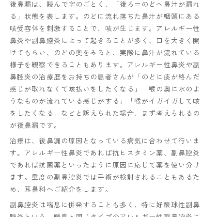
後鼻漏は、読んで字のごとく、「後ろ＝のどへ鼻汁が漏れ
る」状態を表します。のどに流れ落ちた鼻汁が咽頭にある
咳受容体を刺激することで、咳が生じます。アレルギー性
鼻炎や副鼻腔炎によって起きることが多く、口を大きく開
けてもらい、のどの奥をみると、実際に鼻汁が流れている
様子を観察できることもあります。アレルギー性鼻炎や副
鼻腔炎の治療歴をお持ちの患者さんが「のどに痰が絡んだ
感じが取れなくて咳払いをしたくなる」「喉の奥に水のよ
うなものが流れている感じがする」「喉がイガイガして咳
をしたくなる」などと訴えられた場合、まず考えられるの
が後鼻漏です。
治療は、後鼻漏の原因となっている病気に合わせて行いま
す。アレルギー性鼻炎であれば抗ヒスタミン薬、副鼻腔炎
であれば抗菌薬といったように原因に応じて薬を使い分け
ます。重度の副鼻腔炎では手術が検討されることもあるた
め、耳鼻科へご紹介をします。
副鼻腔炎は喘息に併発することも多く、特に好酸球性副鼻
腔炎という、喘息と同じタイプのアレルギー性副鼻腔炎に