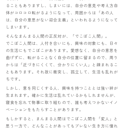
ることもありますし、しまいには、自分の意見や考え方自
体がコロコロ転がるようになって、周囲からは「あの人
は、自分の意思がない迎合主義」といわれるようになって
しまいます。
そんなまんまる人間の正反対が、「でこぼこ人間」。
でこぼこ人間は、人付き合いにも、興味の対象にも、日々
の生活にもでこぼこがあります。愛想なく、自分の意思を
曲げずに、転がることなく自分の位置に留まるので、周り
からは「近づきにくくて、分かりにくい人」と疎まれるこ
ともあります。それ故に衝突し、孤立して、生活も乱れが
ちです。
しかし、意を同じくする人、興味を持つこととは強い絆が
生まれます。確かに生活は乱れているかもしれませんが、
寝食を忘れて物事に取り組むので、誰も考えつかないイノ
ベーションをもたらすことがあります。
もしかすると、まんまる人間はでこぼこ人間を「変人」と
思う一方で、どんなことがあってもブレない生き方に憧れ