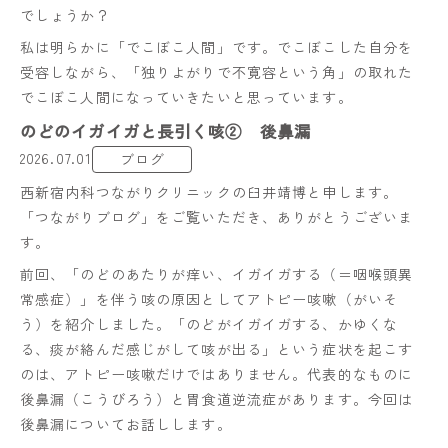
でしょうか？
私は明らかに「でこぼこ人間」です。でこぼこした自分を
受容しながら、「独りよがりで不寛容という角」の取れた
でこぼこ人間になっていきたいと思っています。
のどのイガイガと長引く咳② 後鼻漏
2026.07.01
ブログ
西新宿内科つながりクリニックの臼井靖博と申します。
「つながりブログ」をご覧いただき、ありがとうございま
す。
前回、「のどのあたりが痒い、イガイガする（＝咽喉頭異
常感症）」を伴う咳の原因としてアトピー咳嗽（がいそ
う）を紹介しました。「のどがイガイガする、かゆくな
る、痰が絡んだ感じがして咳が出る」という症状を起こす
のは、アトピー咳嗽だけではありません。代表的なものに
後鼻漏（こうびろう）と胃食道逆流症があります。今回は
後鼻漏についてお話しします。