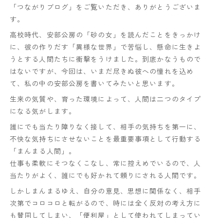
「つながりブログ」をご覧いただき、ありがとうございま
す。
高校時代、安部公房の「砂の女」を読んだことをきっかけ
に、彼の作りだす「異様な世界」で苦悩し、懸命に生きよ
うとする人間たちに衝撃をうけました。到底かなうもので
はないですが、今回は、いまだ尽きぬ彼への憧れを込め
て、私の中の安部公房を書いてみたいと思います。
生来の気質や、育った環境によって、人間は二つのタイプ
になる気がします。
誰にでも当たり障りなく接して、相手の気持ちを第一に、
不快な気持ちにさせないことを最重要事項として行動する
「まんまる人間」。
仕事も柔軟にそつなくこなし、常に控えめでいるので、人
当たりがよく、誰にでも好かれて頼りにされる人間です。
しかしまんまるゆえ、自分の意見、思想に関係なく、相手
次第でコロコロと転がるので、時には全く反対の考え方に
も賛同してしまい、「便利屋」として使われてしまってい