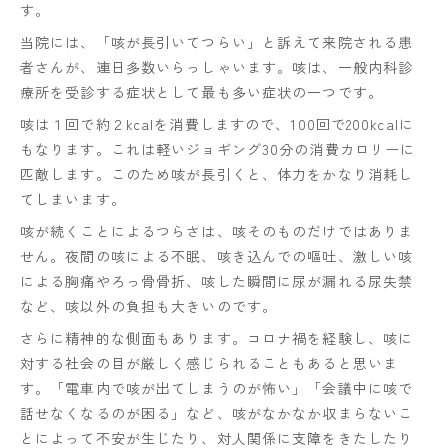
す。
当院には、「咳が長引いてつらい」と訴えて来院される患
者さんが、連日多数いらっしゃいます。咳は、一般内科診
療所を受診する症状として最も多い症状の一つです。
咳は１回で約２kcalを消費しますので、100回で200kcalに
もなります。これは軽いジョギング30分の消費カロリーに
匹敵します。このため咳が長引くと、体力をかなり消耗し
てしまいます。
咳が続くことによるつらさは、咳そのものだけではありま
せん。夜間の咳による不眠、咳き込んでの嘔吐、激しい咳
による胸痛やろっ骨骨折、咳した瞬間に尿が漏れる尿失禁
など、咳以外の負担も大きいのです。
さらに精神的な側面もあります。コロナ禍を経験し、咳に
対する社会の目が厳しく感じられることもあると思いま
す。「電車内で咳が出てしまうのが怖い」「会議中に咳で
話せなくなるのが困る」など、咳がなかなか収まらないこ
とによって不安が生じたり、対人関係に支障をきたしたり