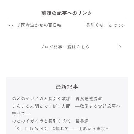
前後の記事へのリンク
<< 咳医者泣かせの百日咳
「長引く咳」とは >>
ブログ記事一覧はこちら
最新記事
のどのイガイガと長引く咳③ 胃食道逆流症
まんまる人間とでこぼこ人間 ―敬愛する安部公房へ
寄せて―
のどのイガイガと長引く咳② 後鼻漏
「St. Luke’s MD」に憧れて――山形から東京へ