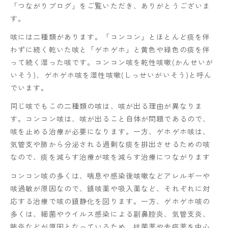
「つながりブログ」をご覧いただき、ありがとうございま
す。
咳には二種類があります。「コンコン」とほとんど痰を伴
わずに続く乾いた咳と「ゲホゲホ」と黄色や緑色の痰を伴
って続く湿った咳です。コンコン咳を乾性咳嗽(かんせいが
いそう)、ゲホゲホ咳を湿性咳嗽(しっせいがいそう)と呼ん
でいます。
同じ咳でもこの二種類の咳は、咳が出る理由が異なりま
す。コンコン咳は、咳が出ること自体が問題であるので、
咳を止める治療が必要になります。一方、ゲホゲホ咳は、
気管支や肺から分泌される過剰な痰を排出させるための咳
なので、痰を減らす治療が咳を減らす治療につながります
コンコン咳の多くは、喘息や感染後咳嗽などアレルギーや
咳過敏が原因なので、鎮咳薬や吸入薬など、それぞれに対
応する治療で咳の鎮静化を図ります。一方、ゲホゲホ咳の
多くは、細菌やウイルス感染による副鼻腔炎、気管支炎、
肺炎などが原因となっているため、抗菌薬や去痰薬を中心